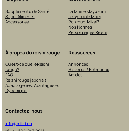
Suppléments de Santé
La famille Mayuzumi
Super Aliments
Le symbole Mikei
Accessories
Pourquoi Mikei?
Nos Normes
Personnages Reishi
À propos du reishi rouge
Ressources
Qu’est-ce que le Reishi
Annonces
rouge?
Histoires / Entretiens
FAQ
Articles
Reishi rouge japonais
Adaptogènes, Avantages et
Dynamique
Contactez-nous
info@mikei.ca
tél: +1-604-247-0015