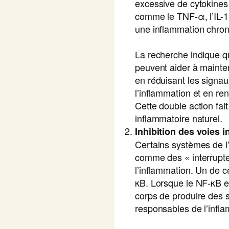
excessive de cytokines
comme le TNF-α, l’IL-1β 
une inflammation chron
La recherche indique q
peuvent aider à mainten
en réduisant les signa
l’inflammation et en re
Cette double action fait
inflammatoire naturel.
Inhibition des voies 
Certains systèmes de l
comme des « interrupte
l’inflammation. Un de 
κB. Lorsque le NF-κB es
corps de produire des
responsables de l’infl