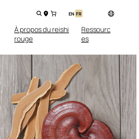
EN
FR
À propos du reishi
Ressourc
rouge
es