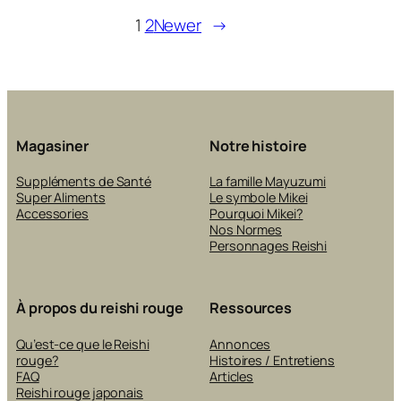
SANTÉ
1
2
Newer
→
DE
LA
PEAU
Magasiner
Notre histoire
Suppléments de Santé
La famille Mayuzumi
Super Aliments
Le symbole Mikei
Accessories
Pourquoi Mikei?
Nos Normes
Personnages Reishi
À propos du reishi rouge
Ressources
Qu’est-ce que le Reishi
Annonces
rouge?
Histoires / Entretiens
FAQ
Articles
Reishi rouge japonais