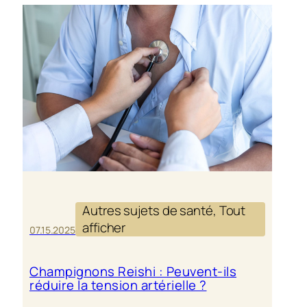
INFLAMM
DES
CHAMPI
REISHI
Autres sujets de santé
, 
Tout
afficher
07.15.2025
Champignons Reishi : Peuvent-ils
réduire la tension artérielle ?