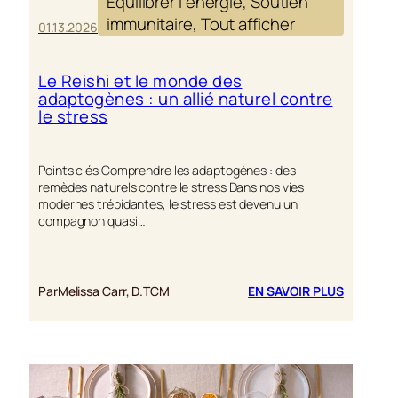
Équilibrer l’énergie
, 
Soutien
immunitaire
, 
Tout afficher
01.13.2026
Le Reishi et le monde des
adaptogènes : un allié naturel contre
le stress
Points clés Comprendre les adaptogènes : des
remèdes naturels contre le stress Dans nos vies
modernes trépidantes, le stress est devenu un
compagnon quasi…
:
Par
Melissa Carr, D.TCM
EN SAVOIR PLUS
LE
REISHI
ET
LE
MONDE
DES