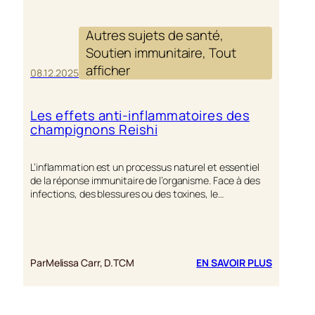
Autres sujets de santé
, 
Soutien immunitaire
, 
Tout
afficher
08.12.2025
Les effets anti-inflammatoires des
champignons Reishi
L’inflammation est un processus naturel et essentiel
de la réponse immunitaire de l’organisme. Face à des
infections, des blessures ou des toxines, le…
:
Par
Melissa Carr, D.TCM
EN SAVOIR PLUS
LES
EFFETS
ANTI-