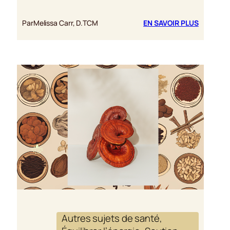
:
Par
Melissa Carr, D.TCM
EN SAVOIR PLUS
POURQU
LE
REISHI
DEVRAIT
FAIRE
PARTIE
DE
LA
ROUTINE
DE
CHAQUE
ATHLÈTE
Autres sujets de santé
, 