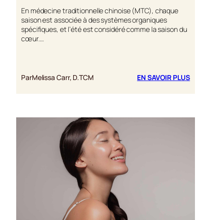
En médecine traditionnelle chinoise (MTC), chaque
saison est associée à des systèmes organiques
spécifiques, et l’été est considéré comme la saison du
cœur.…
:
Par
Melissa Carr, D.TCM
EN SAVOIR PLUS
CHAMPI
REISHI :
PEUVENT
ILS
RÉDUIRE
LA
TENSION
ARTÉRIEL