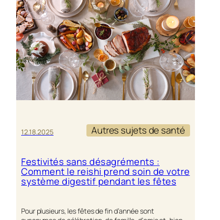
ADAPTOG
UN
ALLIÉ
NATUREL
CONTRE
LE
STRESS
Autres sujets de santé
12.18.2025
Festivités sans désagréments :
Comment le reishi prend soin de votre
système digestif pendant les fêtes
Pour plusieurs, les fêtes de fin d’année sont