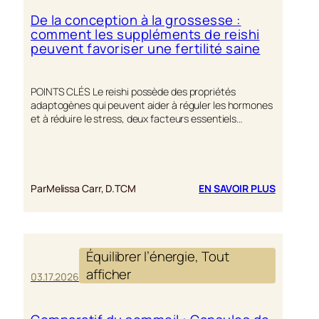
De la conception à la grossesse :
comment les suppléments de reishi
peuvent favoriser une fertilité saine
POINTS CLÉS Le reishi possède des propriétés
adaptogènes qui peuvent aider à réguler les hormones
et à réduire le stress, deux facteurs essentiels…
:
Par
Melissa Carr, D.TCM
EN SAVOIR PLUS
DE
LA
CONCEP
À
Équilibrer l’énergie
, 
Tout
LA
GROSSES
afficher
03.17.2026
COMMEN
LES
SUPPLÉ