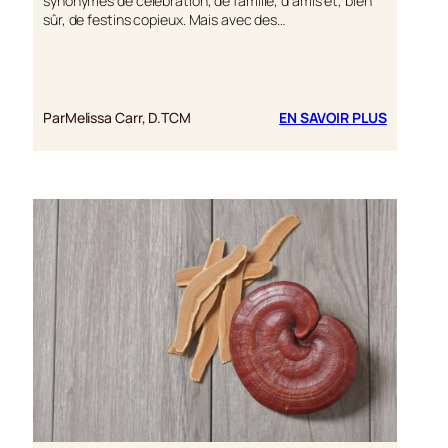
synonymes de célébration, de famille, d’amis et, bien
sûr, de festins copieux. Mais avec des…
:
Par
Melissa Carr, D.TCM
EN SAVOIR PLUS
FESTIVIT
SANS
DÉSAGR
:
COMMEN
LE
REISHI
PREND
SOIN
DE
VOTRE
SYSTÈM
DIGESTIF
PENDAN
LES
FÊTES