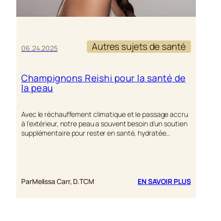
Autres sujets de santé
06.24.2025
Champignons Reishi pour la santé de
la peau
Avec le réchauffement climatique et le passage accru
à l’extérieur, notre peau a souvent besoin d’un soutien
supplémentaire pour rester en santé, hydratée…
:
Par
Melissa Carr, D.TCM
EN SAVOIR PLUS
CHAMPI
REISHI
POUR
LA