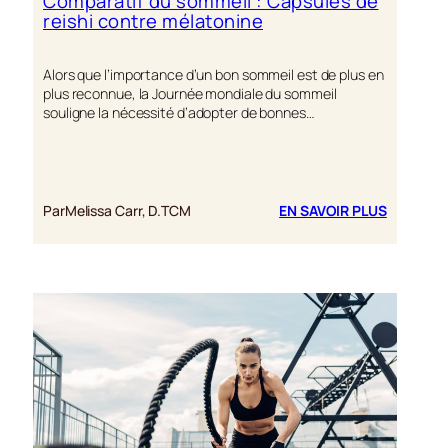
Comparatif du sommeil : Capsules de
DE
reishi contre mélatonine
REISHI
PEUVENT
FAVORIS
Alors que l’importance d’un bon sommeil est de plus en
UNE
plus reconnue, la Journée mondiale du sommeil
FERTILITÉ
souligne la nécessité d’adopter de bonnes…
SAINE
:
Par
Melissa Carr, D.TCM
EN SAVOIR PLUS
COMPARA
DU
SOMMEIL 
CAPSULE
DE
REISHI
CONTRE
MÉLATON